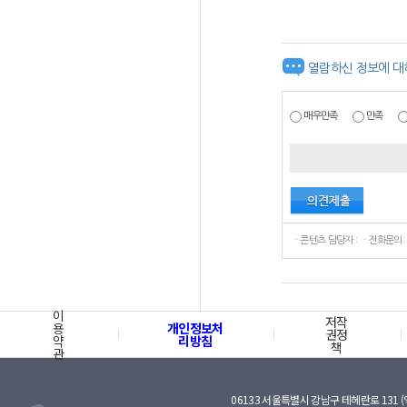
열람하신 정보에 대
매우만족
만족
ㆍ콘텐츠 담당자 : ㆍ전화문의:
이
저작
용
개인정보처
권정
약
리방침
책
관
06133 서울특별시 강남구 테헤란로 131 