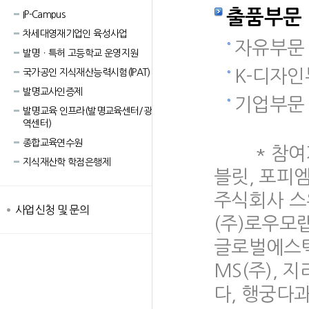
출품부문
IP-Campus
차세대영재기업인 육성사업
자유부문 
발명ㆍ특허 고등학교 운영지원
K-디자인
국가공인 지식재산능력시험(lPAT)
발명교사인증제
기업부문 
발명교육 인프라(발명교육센터/광
역센터)
종합교육연수원
*
참여
지식재산학 학점은행제
블릿, 포피
주식회
사업신청 및 문의
(주)로우모랩
글로벌
MS(주),
다, 행궁다