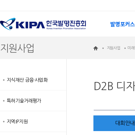
발명포커스
지원사업
지원사업
미래
지식재산 금융·사업화
D2B 디
특허기술거래평가
지역IP지원
대회안내