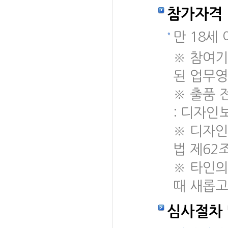
참가자격
만 18세
※ 참여기
된 업무영
※ 출품 
: 디자인
※
디자인
법 제62
※
타인의
때 새롭고
심사절차 