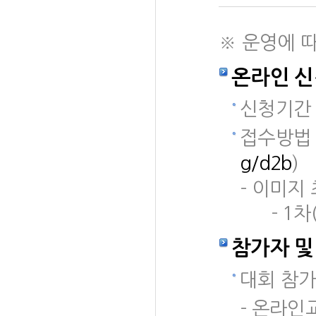
※ 운영에 
온라인 신
신청기간 : 
접수방법 
g/d2b
)
-
이미지 
-
1차
참가자 및
대회 참가
- 온라인