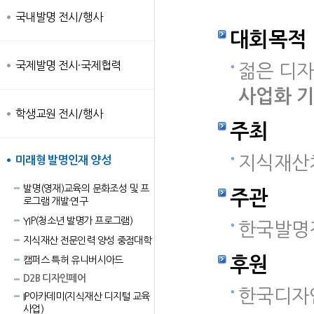
국내발명 전시/행사
대회목적
국제발명 전시·국제협력
젊은 디
사업화 
학생교원 전시/행사
주최
지식재산
미래형 발명인재 양성
발명(영재)교육의 문화조성 및 프
주관
로그램 개발·연구
YIP(청소년 발명가 프로그램)
한국발명
지식재산 전문인력 양성 중점대학
후원
캠퍼스 특허 유니버시아드
D2B 디자인페어
한국디자
IP아카데미(지식재산 디지털 교육
사업)