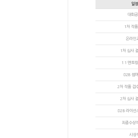
일
대회공
1차 작
온라인
1차 심사 
1:1 멘토
D2B 썸
2차 작품 접
2차 심사 
D2B 라이선
최종수상작
시상