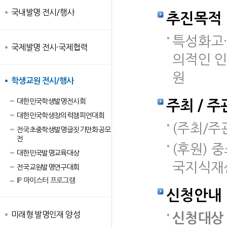
국내발명 전시/행사
추진목적
특성화고
국제발명 전시·국제협력
의적인 인
원
학생교원 전시/행사
대한민국학생발명전시회
주최 / 주
대한민국학생창의력챔피언대회
(주최/주
전국초중학생발명글짓기만화공모
전
(후원) 
대한민국발명교육대상
국지식재
전국교원발명연구대회
IP 마이스터 프로그램
신청안내
미래형 발명인재 양성
신청대상