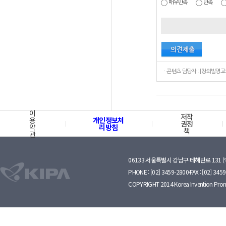
매우만족
만족
이
저작
용
개인정보처
권정
약
리방침
책
관
06133 서울특별시 강남구 테헤란로 131 
PHONE : [02] 3459-2800·FAX : [02] 345
COPYRIGHT 2014 Korea Invention Prom