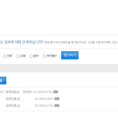
신 정보에 대해 만족하십니까?
현재 페이지의 만족도를 평가해 주세요. 의견을 수렴하여 빠른 시일
만족
보통
불만
매우불만
ㆍ콘텐츠 담당자 : [발명진흥실] ㆍ전화문의: 02-3459-2792
[발명진흥실]
02-3459-2845
[발명진흥실]
02-3459-2794