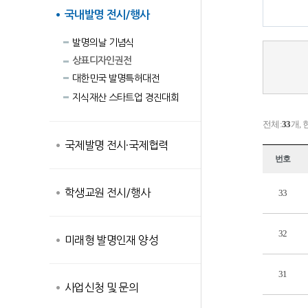
국내발명 전시/행사
발명의날 기념식
상표디자인권전
대한민국 발명특허대전
지식재산 스타트업 경진대회
전체:
33
개, 
국제발명 전시·국제협력
번호
학생교원 전시/행사
33
32
미래형 발명인재 양성
31
사업신청 및 문의