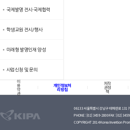
국제발명 전시·국제협력
학생교원 전시/행사
미래형 발명인재 양성
사업신청 및 문의
이
저작
용
개인정보처
권정
약
리방침
책
관
06133 서울특별시 강남구 테헤란로 131 
PHONE : [02] 3459-2800·FAX : [02] 345
COPYRIGHT 2014 Korea Invention Prom