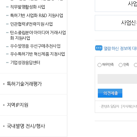
사
직무발명활성화 사업
특허기반 사업화 R&D 지원사업
사업신
민관협력 IP전략지원 사업
탄소중립분야 아이디어 거래·사업
화 지원사업
우수발명품 우선구매추천사업
열람하신 정보에 대
우수특허기반 혁신제품 지정사업
기업성장응답센터
매우만족
만족
특허기술거래평가
지역IP지원
국내발명 전시/행사