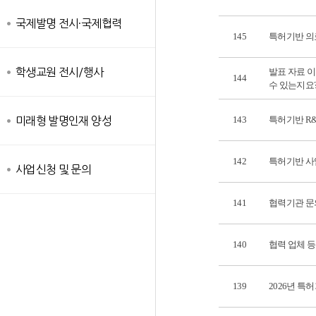
국제발명 전시·국제협력
145
특허기반 의
학생교원 전시/행사
발표 자료 이
144
수 있는지요
143
특허기반 R
미래형 발명인재 양성
142
특허기반 사
사업신청 및 문의
141
협력기관 문
140
협력 업체 
139
2026년 특