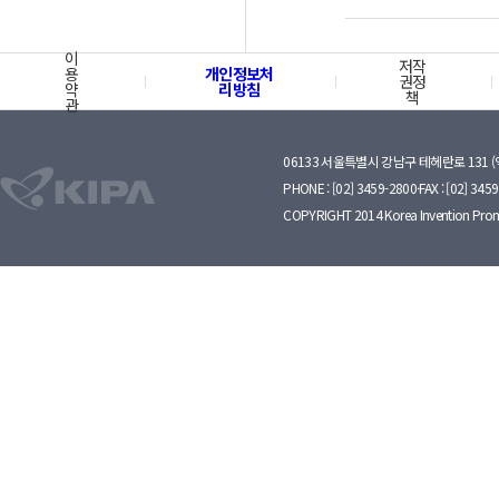
이
저작
용
개인정보처
권정
약
리방침
책
관
06133 서울특별시 강남구 테헤란로 131 
PHONE : [02] 3459-2800·FAX : [02] 345
COPYRIGHT 2014 Korea Invention Prom