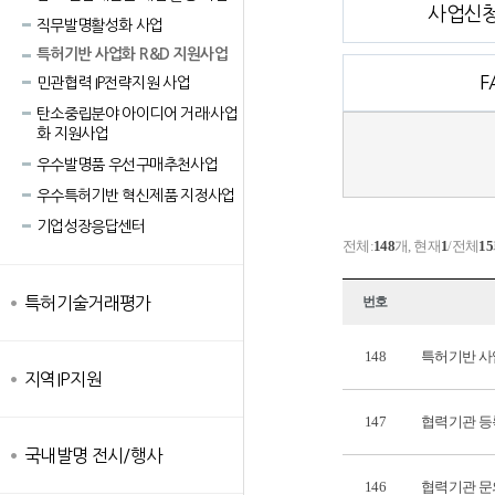
사업신청
직무발명활성화 사업
특허기반 사업화 R&D 지원사업
F
민관협력 IP전략지원 사업
탄소중립분야 아이디어 거래·사업
화 지원사업
우수발명품 우선구매추천사업
우수특허기반 혁신제품 지정사업
기업성장응답센터
전체:
148
개, 현재
1
/전체
15
특허기술거래평가
번호
148
특허기반 사
지역IP지원
147
협력기관 등
국내발명 전시/행사
146
협력기관 문