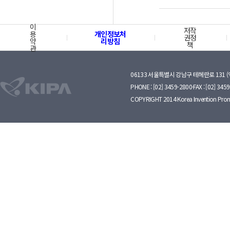
이
저작
용
개인정보처
권정
약
리방침
책
관
06133 서울특별시 강남구 테헤란로 131 
PHONE : [02] 3459-2800·FAX : [02] 345
COPYRIGHT 2014 Korea Invention Prom