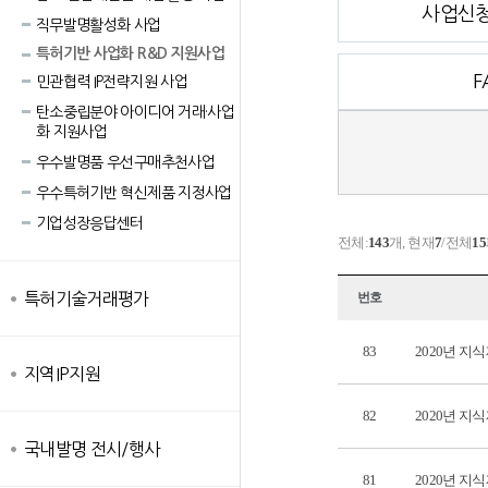
사업신청
직무발명활성화 사업
특허기반 사업화 R&D 지원사업
F
민관협력 IP전략지원 사업
탄소중립분야 아이디어 거래·사업
화 지원사업
우수발명품 우선구매추천사업
우수특허기반 혁신제품 지정사업
기업성장응답센터
전체:
143
개, 현재
7
/전체
15
특허기술거래평가
번호
83
2020년 지
지역IP지원
82
2020년 지
국내발명 전시/행사
81
2020년 지