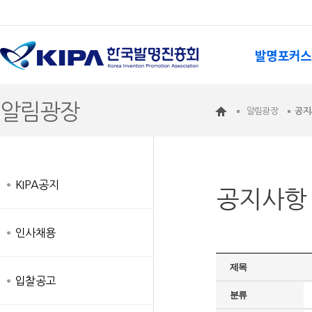
발명포커스
알림광장
알림광장
공지
KIPA공지
공지사항
인사채용
제목
입찰공고
분류