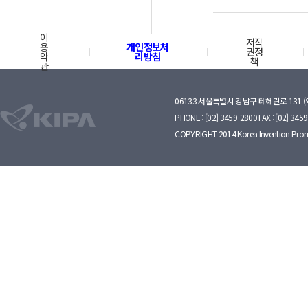
이
저작
용
개인정보처
권정
약
리방침
책
관
06133 서울특별시 강남구 테헤란로 131 
PHONE : [02] 3459-2800·FAX : [02] 345
COPYRIGHT 2014 Korea Invention Prom