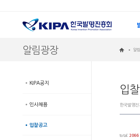
알림광장
알
KIPA공지
입찰
인사채용
한국발명진흥
입찰공고
total:
2066