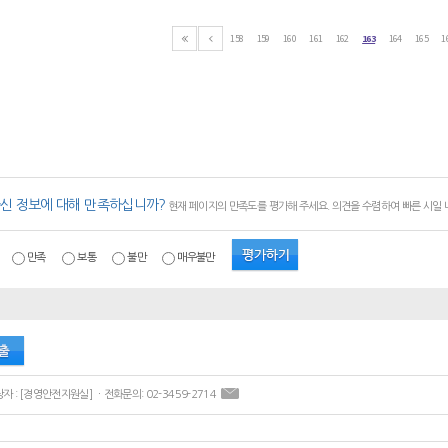
158
159
160
161
162
163
164
165
1
신 정보에 대해 만족하십니까?
현재 페이지의 만족도를 평가해 주세요. 의견을 수렴하여 빠른 시일
만족
보통
불만
매우불만
ㆍ콘텐츠 담당자 : [경영안전지원실] ㆍ전화문의: 02-3459-2714