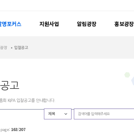
발명포커스
지원사업
알림광장
홍보광장
림광장
입찰공고
공고
회 KIPA 입찰공고를 안내합니다.
제목
page:
163
/
207