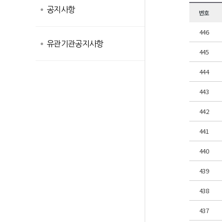
공지사항
번호
446
유관기관공지사항
445
444
443
442
441
440
439
438
437