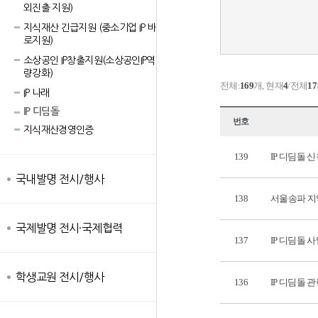
외진출 지원)
지식재산 긴급지원 (중소기업 IP 바
로지원)
소상공인 IP창출지원(소상공인IP역
량강화)
전체:
169
개, 현재
4
/전체
17
IP 나래
IP 디딤돌
번호
지식재산경영인증
139
IP 디딤돌 
국내발명 전시/행사
138
서울송파 지
국제발명 전시·국제협력
137
IP 디딤돌 
학생교원 전시/행사
136
IP 디딤돌 