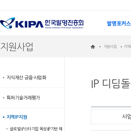
발명포커스
지원사업
지원사업
지역
지식재산 금융·사업화
IP 디딤돌
특허기술거래평가
사
지역IP지원
글로벌 IP스타기업 육성(IP기반 해