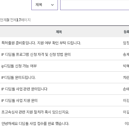
제목
 현재
3
/전체
17
페이지
제목
등
특허줄원 준비중입니다. 지원 여부 확인 부탁 드립니다.
임
IP 디딤돌 프로그램 신청 자격 및 신청 방법 문의
송
ip디딤돌 신청 가능 여부
박
IP디딤돌 문의드립니다.
차
IP 디딤돌 사업 관련 문의입니다
손
IP 디딤돌 사업 지원 문의
이
초고속심사 관련 지원 절차가 혹시 있으신지요.
이
안녕하세요 디딤돌 사업 접수를 완료 했습니다.
이