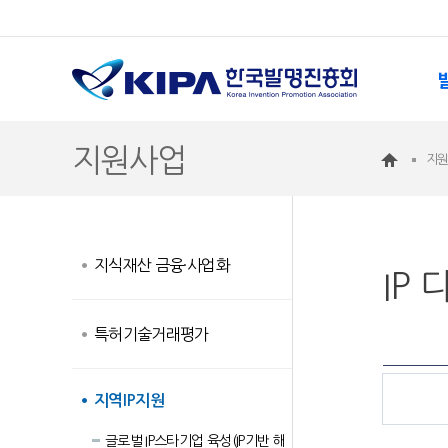
지원사업
지
지식재산 금융·사업화
IP
특허기술거래평가
지역IP지원
글로벌 IP스타기업 육성(IP기반 해