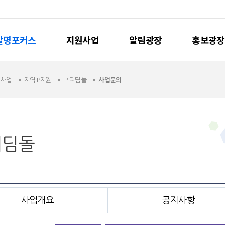
발명포커스
지원사업
알림광장
홍보광장
원사업
지역IP지원
IP 디딤돌
사업문의
 디딤돌
사업개요
공지사항