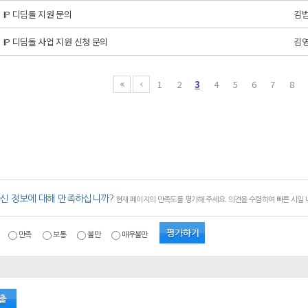
IP 디딤돌 지원 문의
김
IP 디딤돌 사업 지원 신청 문의
김
1
2
3
4
5
6
7
8
신 정보에 대해 만족하십니까?
현재 페이지의 만족도를 평가해 주세요. 의견을 수렴하여 빠른 시일
만족
보통
불만
매우불만