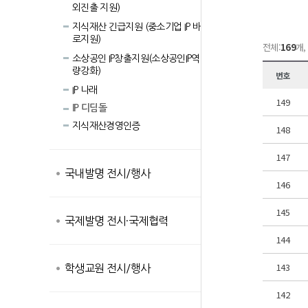
외진출 지원)
지식재산 긴급지원 (중소기업 IP 바
로지원)
전체:
169
개,
소상공인 IP창출지원(소상공인IP역
량강화)
번호
IP 나래
149
IP 디딤돌
지식재산경영인증
148
147
국내발명 전시/행사
146
145
국제발명 전시·국제협력
144
143
학생교원 전시/행사
142