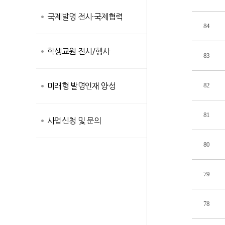
국제발명 전시·국제협력
84
학생교원 전시/행사
83
82
미래형 발명인재 양성
81
사업신청 및 문의
80
79
78