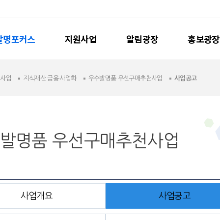
발명포커스
지원사업
알림광장
홍보광장
원사업
지식재산 금융·사업화
우수발명품 우선구매추천사업
사업공고
발명품 우선구매추천사업
사업개요
사업공고