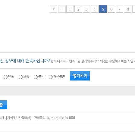
1
2
3
4
5
6
7
8
신 정보에 대해 만족하십니까?
현재 페이지의 만족도를 평가해 주세요. 의견을 수렴하여 빠른 시일
만족
보통
불만
매우불만
ㆍ콘텐츠 담당자 : [지식재산사업화실] ㆍ전화문의: 02-3459-2814