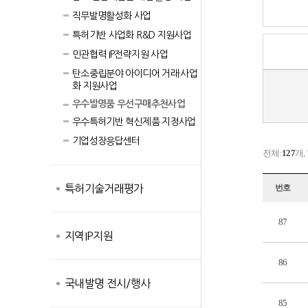
직무발명활성화 사업
특허기반 사업화 R&D 지원사업
민관협력 IP전략지원 사업
탄소중립분야 아이디어 거래·사업
화 지원사업
우수발명품 우선구매추천사업
우수특허기반 혁신제품 지정사업
기업성장응답센터
전체:
127
개,
특허기술거래평가
번호
87
지역IP지원
86
국내발명 전시/행사
85