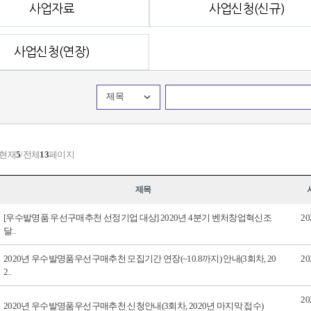
사업자료
사업신청(신규)
사업신청(연장)
제목
 현재
5
/전체
13
페이지
제목
[우수발명품 우선구매추천 선정기업 대상] 2020년 4분기 벤처창업혁신조
20
달..
2020년 우수발명품우선구매추천 모집기간 연장(~10.8까지) 안내(3회차, 20
20
2..
20
2020년 우수발명품우선구매추천 신청안내(3회차, 2020년 마지막 접수)