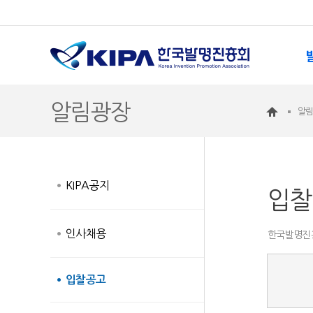
알림광장
알
KIPA공지
입찰
인사채용
한국발명진흥
입찰공고