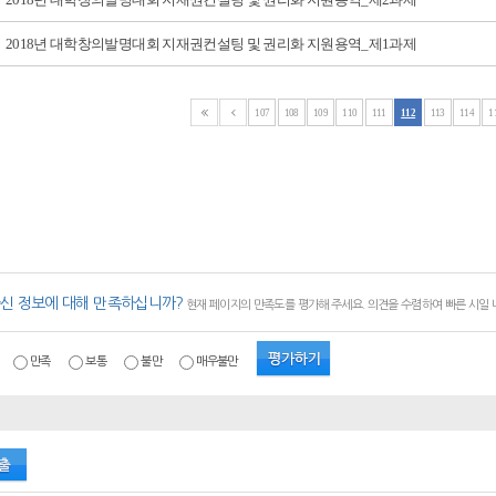
2018년 대학창의발명대회 지재권컨설팅 및 권리화 지원용역_제1과제
107
108
109
110
111
112
113
114
1
신 정보에 대해 만족하십니까?
현재 페이지의 만족도를 평가해 주세요. 의견을 수렴하여 빠른 시일
만족
보통
불만
매우불만