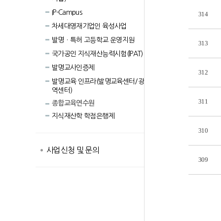
IP-Campus
314
차세대영재기업인 육성사업
발명ㆍ특허 고등학교 운영지원
313
국가공인 지식재산능력시험(lPAT)
발명교사인증제
312
발명교육 인프라(발명교육센터/광
역센터)
311
종합교육연수원
지식재산학 학점은행제
310
사업신청 및 문의
309