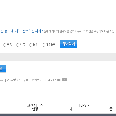
신 정보에 대해 만족하십니까?
현재 페이지의 만족도를 평가해 주세요. 의견을 수렴하여 빠른 시일
만족
보통
불만
매우불만
ㆍ콘텐츠 담당자 : [창의발명교육연구실] ㆍ전화문의: 02-3459-2910
고객서비스
KIPS 안
헌장
내
급