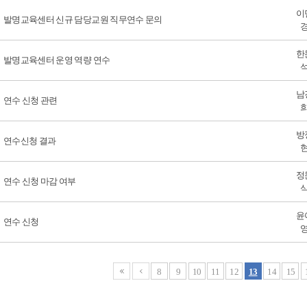
이
발명교육센터 신규 담당교원 직무연수 문의
한
발명교육센터 운영 역량 연수
남
연수 신청 관련
방
연수신청 결과
정
연수 신청 마감 여부
윤
연수 신청
8
9
10
11
12
13
14
15