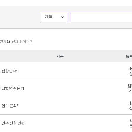
제목
 현재
13
/전체
44
페이지
제목
등
이
집합연수!
김
집합연수 문의
이
연수 문의!
나
연수 신청 관련