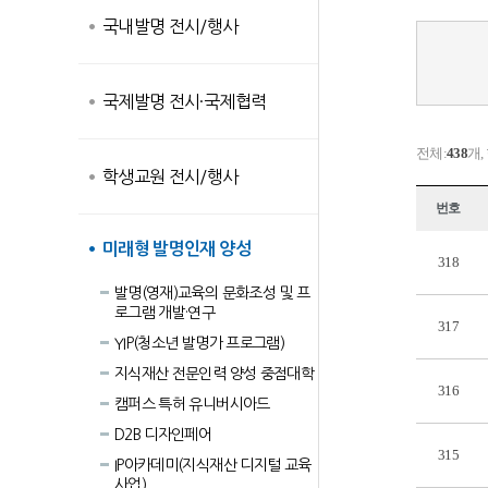
국내발명 전시/행사
국제발명 전시·국제협력
전체:
438
개,
학생교원 전시/행사
번호
미래형 발명인재 양성
318
발명(영재)교육의 문화조성 및 프
로그램 개발·연구
317
YIP(청소년 발명가 프로그램)
지식재산 전문인력 양성 중점대학
316
캠퍼스 특허 유니버시아드
D2B 디자인페어
315
IP아카데미(지식재산 디지털 교육
사업)