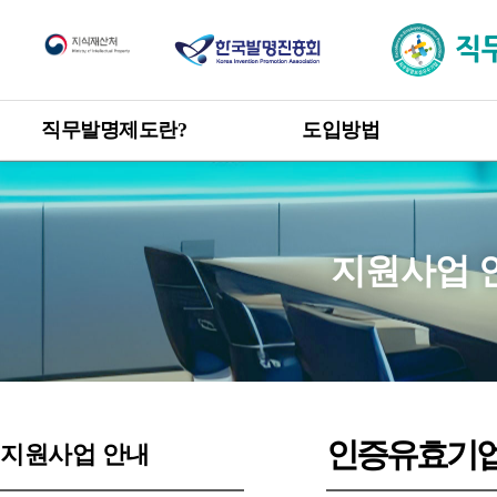
직무발명제도
직무발명제도란?
도입방법
한눈에 보는 직무발명제도
도입방법 안내
신고 · 승계 절차
개요
직무발명 권리관계
목적 및 취지
지원사업 
관련 발명진흥법 및 시행령
직무발명 보상
제도 도입 혜택
인증유효기
지원사업 안내