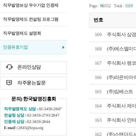
직무발명보상 우수기업 인증제
/
Page :
96
112
Total :
1119
직무발명제도 컨설팅 프로그램
번호
직무발명제도 설명회
169
주식회사 삼
인증유효기업
168
(주)에스엘미
167
주식회사 랭
온라인상담
166
(주)라온비아
자주묻는질문
165
(주)임베스트
문의) 한국발명진흥회
주식회사 제
164
02-3459-2847
직무발명제도 상담 :
02-3459-2793/2847
컨설팅 상담 :
주식회사 인
163
02-3459-2844
인증제 상담 :
2845@kipa.org
E-mail :
(주)스탠더드
162