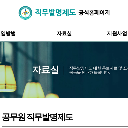
직무발명제도
지원사업
도입방법
자료실
직무발명보상
직무발명제도 영상자료
입방법 안내
직무발명제도
고 · 승계 절차
보도자료
직무발명제도
무발명 권리관계
직무발명제도 자료
자료실
직무발명제도 대한 홍보자료 및 표
람등을 안내해드립니다.
직무발명 보상규정 표준모델
무발명 보상
인증유효기
국내 · 해외 사례 및 판례
도 도입 혜택
공무원 직무발명제도
공무원 직무발명제도