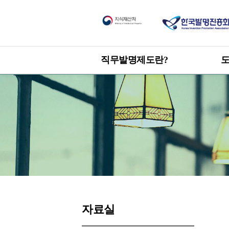
직무발명제도란?
한눈에 보는 직무발명제도
도
신
개요
직
목적 및 취지
관련 발명진흥법 및 시행령
직
제
자료실