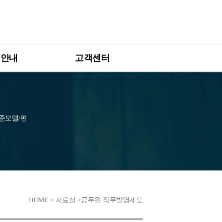
 안내
고객센터
 우수기업 인증제
사업공고 및 안내
 컨설팅 프로그램
온라인 상담코너
 설명회
자주 묻는 질문
준모델/편
오프라인 상담
업
HOME > 자료실 >공무원 직무발명제도