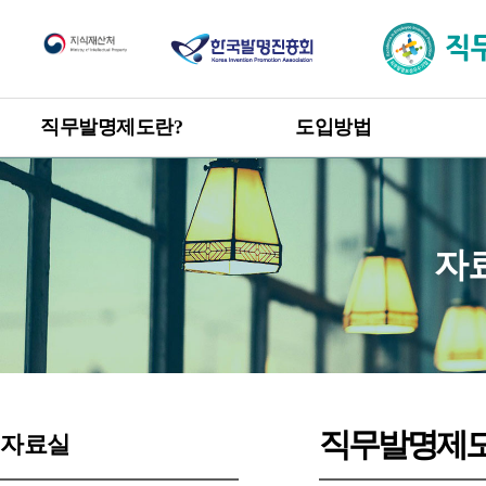
직무발명제도
직무발명제도란?
도입방법
한눈에 보는 직무발명제도
도입방법 안내
신고 · 승계 절차
개요
직무발명 권리관계
목적 및 취지
자
관련 발명진흥법 및 시행령
직무발명 보상
제도 도입 혜택
직무발명제도
자료실