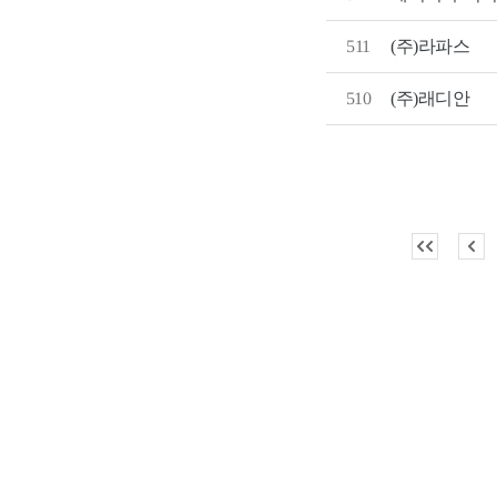
511
(주)라파스
510
(주)래디안