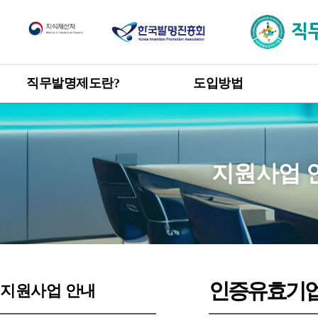
직무발명제도
직무발명제도란?
도입방법
한눈에 보는 직무발명제도
도입방법 안내
신고 · 승계 절차
개요
직무발명 권리관계
목적 및 취지
지원사업 
관련 발명진흥법 및 시행령
직무발명 보상
제도 도입 혜택
인증유효기
지원사업 안내