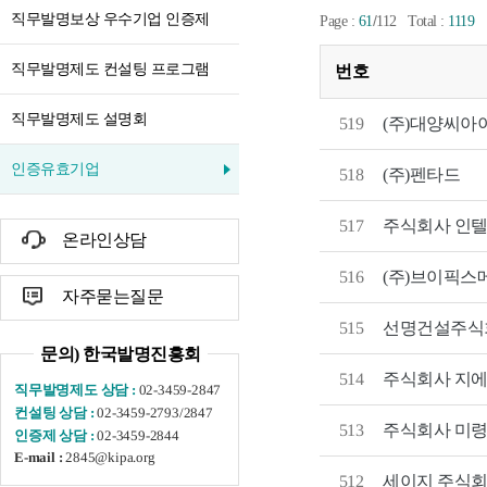
직무발명보상 우수기업 인증제
/
Page :
61
112
Total :
1119
직무발명제도 컨설팅 프로그램
번호
직무발명제도 설명회
519
(주)대양씨아
인증유효기업
518
(주)펜타드
517
주식회사 인
온라인상담
516
(주)브이픽스
자주묻는질문
515
선명건설주식
문의) 한국발명진흥회
514
주식회사 지
02-3459-2847
직무발명제도 상담 :
02-3459-2793/2847
컨설팅 상담 :
주식회사 미
513
02-3459-2844
인증제 상담 :
2845@kipa.org
E-mail :
512
세이지 주식