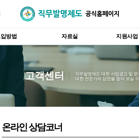
직무발명제도
지원사업
도입방법
자료실
직무발명보상
직무발명제도 영상자료
입방법 안내
직무발명제도
고 · 승계 절차
보도자료
직무발명제도
무발명 권리관계
직무발명제도 자료
고객센터
직무발명제도 대한 사업공고 및 
대한 전문가의 답변을 받아 보실 
직무발명 보상규정 표준모델
무발명 보상
인증유효기
국내 · 해외 사례 및 판례
도 도입 혜택
공무원 직무발명제도
온라인 상담코너