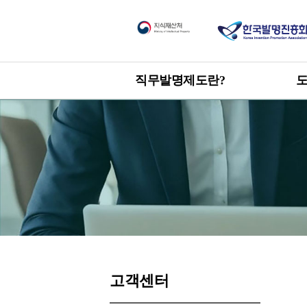
직무발명제도란?
한눈에 보는 직무발명제도
도
신
개요
직
목적 및 취지
관련 발명진흥법 및 시행령
직
제
고객센터