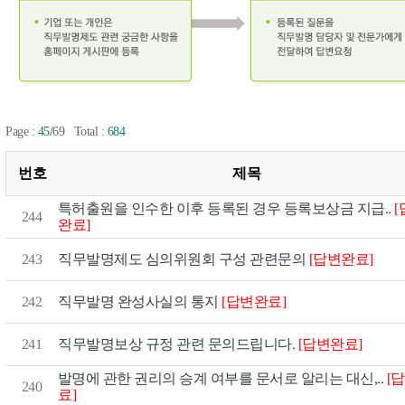
/
Page :
45
69
Total :
684
번호
제목
특허출원을 인수한 이후 등록된 경우 등록보상금 지급..
244
완료]
[답변완료]
직무발명제도 심의위원회 구성 관련문의
243
[답변완료]
242
직무발명 완성사실의 통지
[답변완료]
직무발명보상 규정 관련 문의드립니다.
241
[
발명에 관한 권리의 승계 여부를 문서로 알리는 대신,..
240
료]