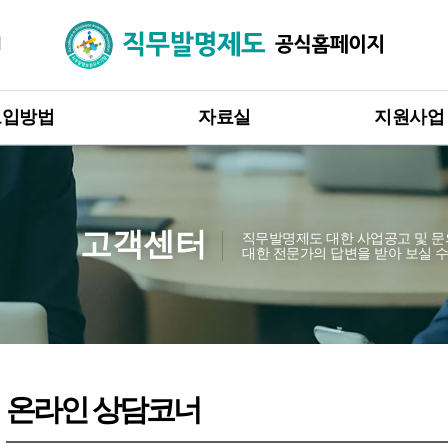
직무발명제도
지원사업
도입방법
자료실
직무발명보상
직무발명제도 영상자료
입방법 안내
직무발명제도
고 · 승계 절차
보도자료
직무발명제도
무발명 권리관계
직무발명제도 자료
고객센터
직무발명제도 대한 사업공고 및 
대한 전문가의 답변을 받아 보실 
직무발명 보상규정 표준모델
무발명 보상
인증유효기
국내 · 해외 사례 및 판례
도 도입 혜택
공무원 직무발명제도
온라인 상담코너