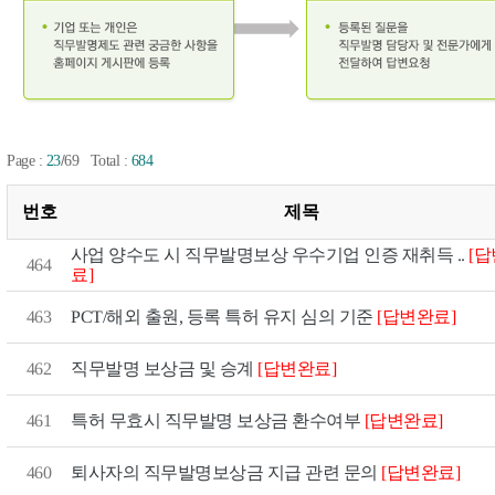
/
Page :
23
69
Total :
684
번호
제목
[
사업 양수도 시 직무발명보상 우수기업 인증 재취득 ..
464
료]
[답변완료]
PCT/해외 출원, 등록 특허 유지 심의 기준
463
[답변완료]
462
직무발명 보상금 및 승계
[답변완료]
특허 무효시 직무발명 보상금 환수여부
461
[답변완료]
퇴사자의 직무발명보상금 지급 관련 문의
460