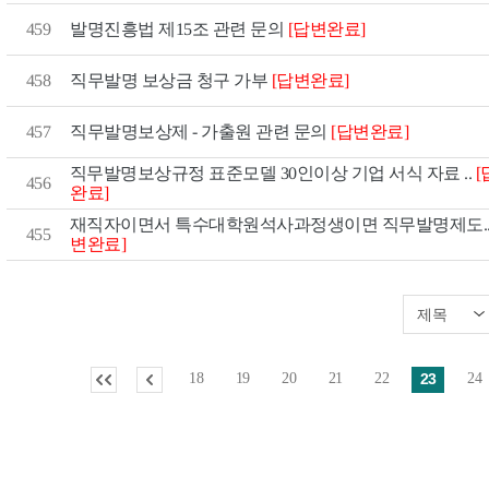
[답변완료]
459
발명진흥법 제15조 관련 문의
[답변완료]
458
직무발명 보상금 청구 가부
[답변완료]
직무발명보상제 - 가출원 관련 문의
457
[
직무발명보상규정 표준모델 30인이상 기업 서식 자료 ..
456
완료]
재직자이면서 특수대학원석사과정생이면 직무발명제도.
455
변완료]
18
19
20
21
22
23
24