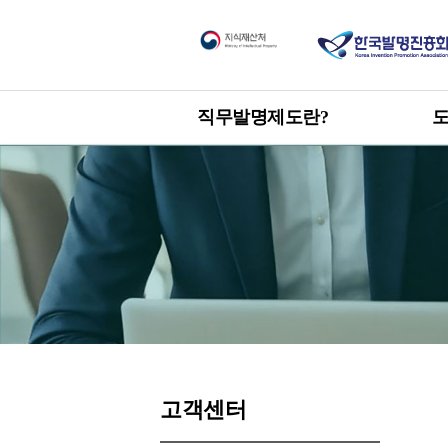
직무발명제도란?
한눈에 보는 직무발명제도
도
신
개요
직
목적 및 취지
관련 발명진흥법 및 시행령
직
제
고객센터