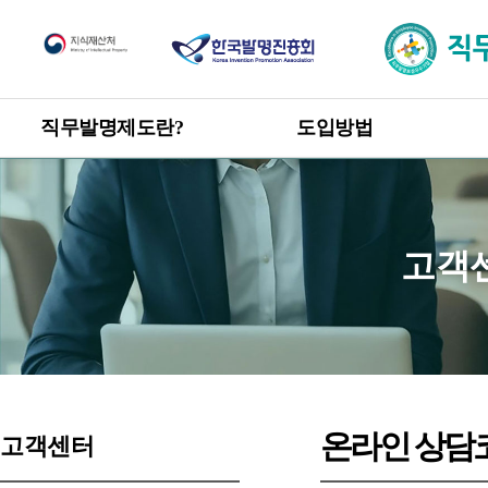
직무발명제도
직무발명제도란?
도입방법
한눈에 보는 직무발명제도
도입방법 안내
신고 · 승계 절차
개요
직무발명 권리관계
목적 및 취지
고객
관련 발명진흥법 및 시행령
직무발명 보상
제도 도입 혜택
온라인 상담
고객센터