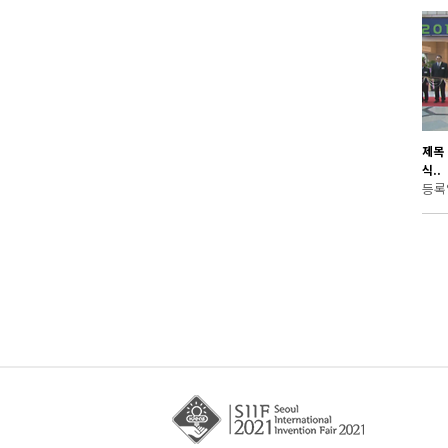
제목
식..
등록일