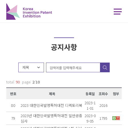
-->
-->
공지사항
제목
total:
90
page:
2
/
10
번호
제목
등록일
조회수
첨부
2023-1
80
2023 대한민국발명특허대전 디렉토리북
2016
1-01
2023년 대한민국발명특허대전 일반공중
2023-0
79
1795
심사
9-05