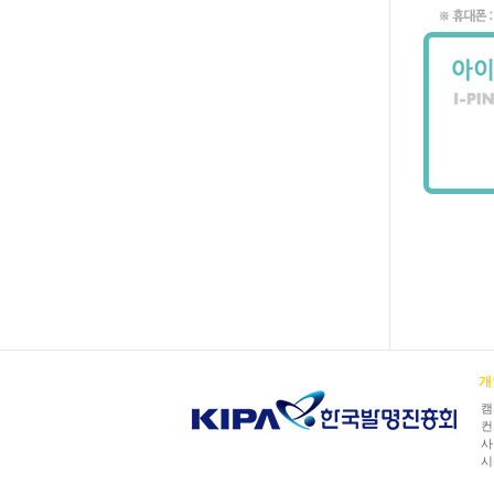
개
캠
컨소
사
시