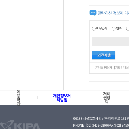
열람하신 정보에 대
매우만족
만족
이
저작
용
개인정보처
권정
약
리방침
책
관
06133 서울특별시 강남구 테헤란로 131 
PHONE : [02] 3459-2800·FAX : [02] 345