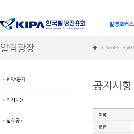
발명포커스
알림광장
알림광장
공지
KIPA공지
공지사항
인사채용
제목
입찰공고
분류