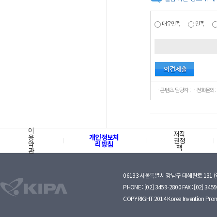
매우만족
만족
ㆍ콘텐츠 담당자 : ㆍ전화문의:
이
저작
용
개인정보처
권정
약
리방침
책
관
06133 서울특별시 강남구 테헤란로 131 
PHONE : [02] 3459-2800·FAX : [02] 345
COPYRIGHT 2014 Korea Invention Prom