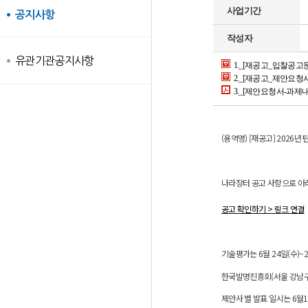
사업기간
공지사항
작성자
유관기관공지사항
1._[재공고_입찰공고문]
2._[재공고_제안요청서-
3._[제안요청서-과제내
(용역명) [재공고] 2026년
나라장터 공고 사항으로 아
공고 확인하기 > 링크 연결
기술평가는 6월 24일(수)~26
한국발명진흥회(서울 강남구 
제안사 별 발표 일시는 6월1