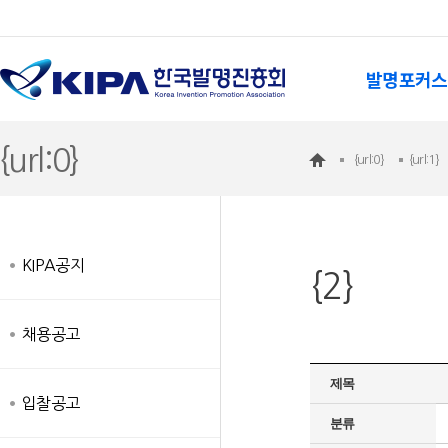
발명포커스
{url:0}
{url:0}
{url:1}
KIPA공지
{2}
채용공고
제목
입찰공고
분류