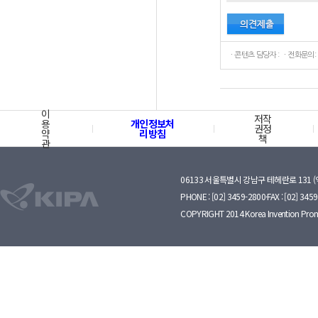
ㆍ콘텐츠 담당자 : ㆍ전화문의:
이
저작
용
개인정보처
권정
약
리방침
책
관
06133 서울특별시 강남구 테헤란로 131 
PHONE : [02] 3459-2800·FAX : [02] 345
COPYRIGHT 2014 Korea Invention Prom