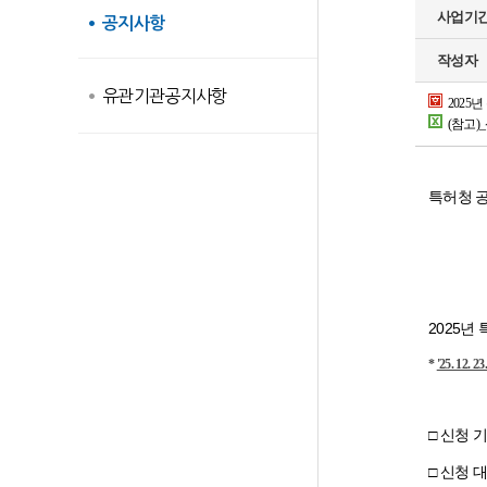
사업기
공지사항
작성자
유관기관공지사항
2025년
(참고)_
특허청 공
2025년
*
'25. 1
□ 신청
기
□ 신청 