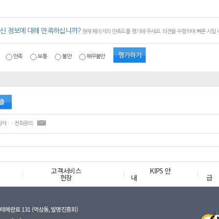
신 정보에 대해 만족하십니까?
현재 페이지의 만족도를 평가해 주세요. 의견을 수렴하여 빠른 시일
만족
보통
불만
매우불만
ㆍ콘텐츠 담당자 : ㆍ전화문의:
고객서비스
KIPS 안
헌장
내
급
테헤란로 131 (역삼동, 발명진흥회)