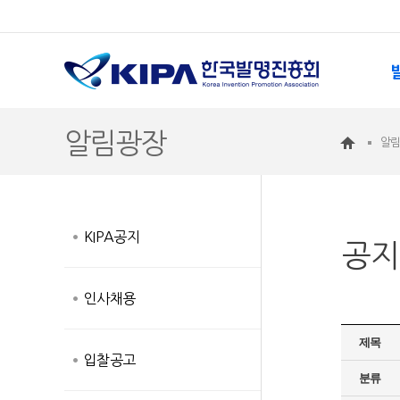
알림광장
알
KIPA공지
공지
인사채용
제목
입찰공고
분류