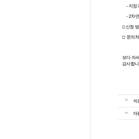
- 지정기간
- 2차연
□ 신청 방
□ 문의처
보다 자
감사합니
이
다