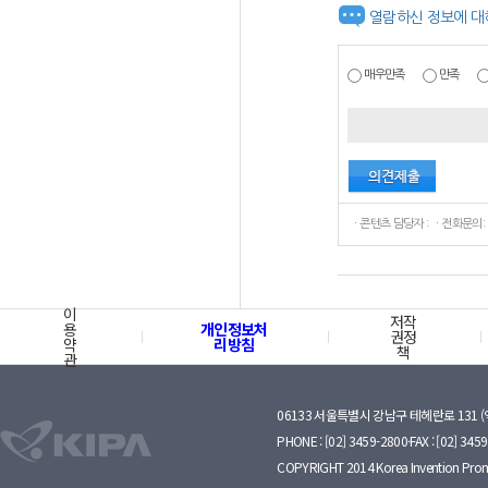
열람하신 정보에 대
매우만족
만족
ㆍ콘텐츠 담당자 : ㆍ전화문의:
이
저작
용
개인정보처
권정
약
리방침
책
관
06133 서울특별시 강남구 테헤란로 131 
PHONE : [02] 3459-2800·FAX : [02] 345
COPYRIGHT 2014 Korea Invention Prom