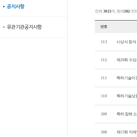
공지사항
전체:
3923
개, 현재
382
/전
유관기관공지사항
번호
113
시상식 참석
112
제28회 수상
111
특허기술이
110
특허기술상품
109
특허 침해 
108
제15회 지