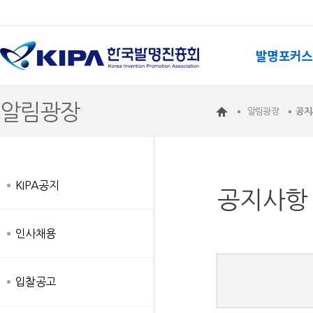
발명포커스
알림광장
알림광장
공지
KIPA공지
공지사항
인사채용
입찰공고