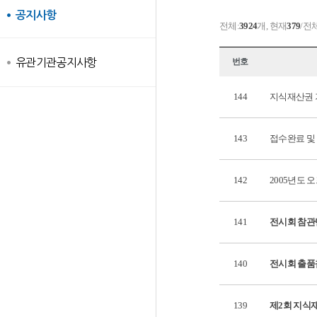
공지사항
전체:
3924
개, 현재
379
/전
유관기관공지사항
번호
144
지식재산권 
143
접수완료 및
142
2005년도 
141
전시회 참관
140
전시회 출품
139
제2회 지식