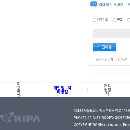
열람하신 정보에 대
매우만족
만족
ㆍ콘텐츠 담당자 : ㆍ전화문의:
이
저작
용
개인정보처
권정
약
리방침
책
관
06133 서울특별시 강남구 테헤란로 131 
PHONE : [02] 3459-2800·FAX : [02] 345
COPYRIGHT 2014 Korea Invention Prom