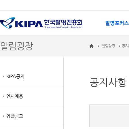
발명포커스
알림광장
알림광장
공지
KIPA공지
공지사항
인사채용
입찰공고