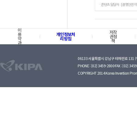
이
저작
용
개인정보처
권정
약
리방침
책
관
06133 서울특별시 강남구 테헤란로 131 
PHONE : [02] 3459-2800·FAX : [02] 345
COPYRIGHT 2014 Korea Invention Prom