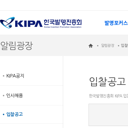
발명포커스
알림광장
알림광장
입찰
KIPA공지
입찰공고
인사채용
한국발명진흥회 KIPA 
입찰공고