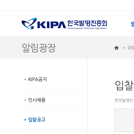
알림광장
알
KIPA공지
입찰
인사채용
한국발명진흥
입찰공고