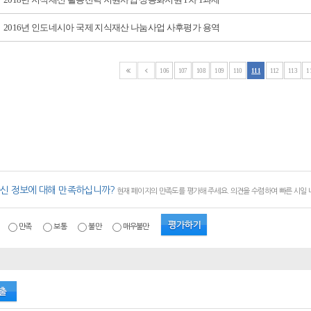
2016년 인도네시아 국제 지식재산 나눔사업 사후평가 용역
106
107
108
109
110
111
112
113
1
신 정보에 대해 만족하십니까?
현재 페이지의 만족도를 평가해 주세요. 의견을 수렴하여 빠른 시일
만족
보통
불만
매우불만