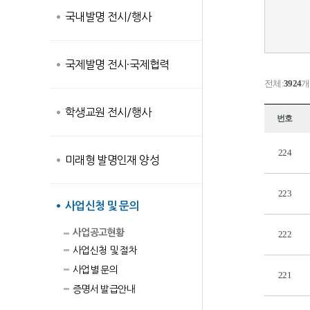
국내발명 전시/행사
국제발명 전시·국제협력
전체:
3924
개
학생교원 전시/행사
번호
224
미래형 발명인재 양성
223
사업신청 및 문의
사업공고현황
222
사업신청 및 절차
사업별 문의
221
증명서 발급안내