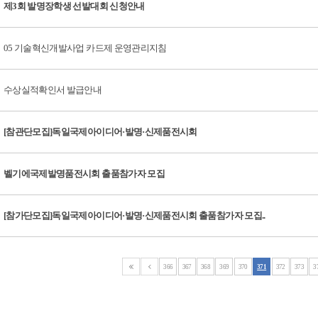
제3회 발명장학생 선발대회 신청안내
05 기술혁신개발사업 카드제 운영관리지침
수상실적확인서 발급안내
[참관단모집]독일국제아이디어·발명·신제품전시회
벨기에국제발명품전시회 출품참가자 모집
[참가단모집]독일국제아이디어·발명·신제품전시회 출품참가자 모집..
366
367
368
369
370
371
372
373
3