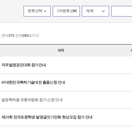
분류선택
2차분류선택
제목
, 현재
371
/전체
393
페이지
제목
직무발명경진대회 참가안내
05대한민국특허기술대전 출품신청 안내
발명특허품 유통박람회 참가 신청 안내
제29회 전국초중학생 발명글짓기만화 현상모집 참가 안내