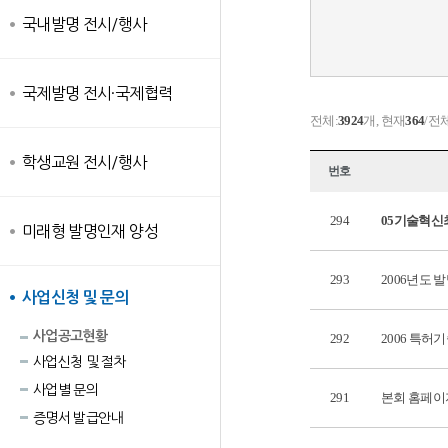
국내발명 전시/행사
국제발명 전시·국제협력
전체:
3924
개, 현재
364
/전
학생교원 전시/행사
번호
294
05기술혁신
미래형 발명인재 양성
293
2006년도
사업신청 및 문의
사업공고현황
292
2006 특
사업신청 및 절차
사업별 문의
291
본회 홈페이
증명서 발급안내