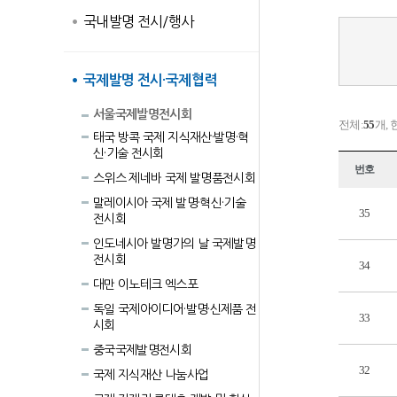
국내발명 전시/행사
국제발명 전시·국제협력
서울국제발명전시회
전체:
55
개, 
태국 방콕 국제 지식재산·발명·혁
신·기술 전시회
번호
스위스 제네바 국제 발명품전시회
말레이시아 국제 발명·혁신·기술
35
전시회
인도네시아 발명가의 날 국제발명
전시회
34
대만 이노테크 엑스포
독일 국제아이디어·발명·신제품 전
33
시회
중국국제발명전시회
32
국제 지식재산 나눔사업