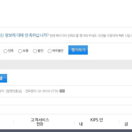
신 정보에 대해 만족하십니까?
현재 페이지의 만족도를 평가해 주세요. 의견을 수렴하여 빠른 시일
만족
보통
불만
매우불만
ㆍ콘텐츠 담당자 : [발명진흥실] ㆍ전화문의: 02-3459-2758
고객서비스
KIPS 안
헌장
내
급