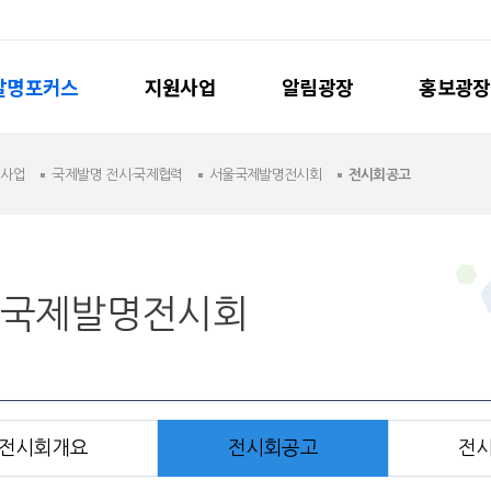
발명포커스
지원사업
알림광장
홍보광장
원사업
국제발명 전시·국제협력
서울국제발명전시회
전시회공고
국제발명전시회
전시회개요
전시회공고
전