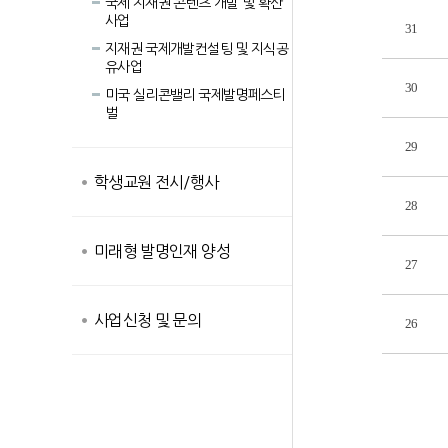
국제 지재권 콘텐츠 개발 및 확산
사업
31
지재권 국제개발컨설팅 및 지식공
유사업
30
미국 실리콘밸리 국제발명페스티
벌
29
학생교원 전시/행사
28
미래형 발명인재 양성
27
사업신청 및 문의
26