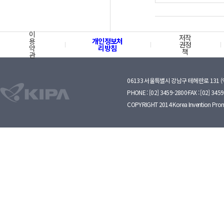
이
저작
용
개인정보처
권정
약
리방침
책
관
06133 서울특별시 강남구 테헤란로 131 
PHONE : [02] 3459-2800·FAX : [02] 345
COPYRIGHT 2014 Korea Invention Prom