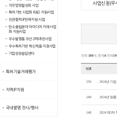
사업신청(우
직무발명활성화 사업
특허기반 사업화 R&D 지원사업
민관협력 IP전략지원 사업
탄소중립분야 아이디어 거래·사업
화 지원사업
우수발명품 우선구매추천사업
우수특허기반 혁신제품 지정사업
기업성장응답센터
전체:
180
개, 현재
4
/전체
19
번호
특허기술거래평가
150
2024년 기
지역IP지원
149
2024년 맞
국내발명 전시/행사
148
2024 제3차