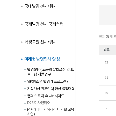
국내발명 전시/행사
국제발명 전시·국제협력
전체:
32
개, 
학생교원 전시/행사
번호
미래형 발명인재 양성
12
발명(영재)교육의 문화조성 및 프
로그램 개발·연구
11
YIP(청소년 발명가 프로그램)
지식재산 전문인력 양성 중점대학
10
캠퍼스 특허 유니버시아드
D2B 디자인페어
9
IP아카데미(지식재산 디지털 교육
사업)