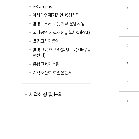
IP-Campus
8
차세대영재기업인 육성사업
발명ㆍ특허 고등학교 운영지원
7
국가공인 지식재산능력시험(lPAT)
발명교사인증제
6
발명교육 인프라(발명교육센터/광
역센터)
5
종합교육연수원
지식재산학 학점은행제
4
사업신청 및 문의
3