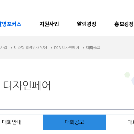
발명포커스
지원사업
알림광장
홍보광장
원사업
미래형 발명인재 양성
D2B 디자인페어
대회공고
B 디자인페어
대회안내
대회공고
대