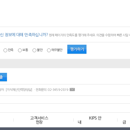
신 정보에 대해 만족하십니까?
현재 페이지의 만족도를 평가해 주세요. 의견을 수렴하여 빠른 시일
만족
보통
불만
매우불만
ㆍ콘텐츠 담당자 : [지식재산인력양성실] ㆍ전화문의: 02-3459-2819
고객서비스
KIPS 안
헌장
내
급