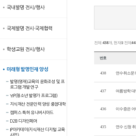
국내발명 전시/행사
국제발명 전시·국제협력
전체:
438
개, 현재
1
/전체
44
학생교원 전시/행사
번호
미래형 발명인재 양성
438
연수취소문
발명(영재)교육의 문화조성 및 프
로그램 개발·연구
437
여름방학 대
YIP(청소년 발명가 프로그램)
지식재산 전문인력 양성 중점대학
436
이수증은 어
캠퍼스 특허 유니버시아드
D2B 디자인페어
435
연수 신청 
IP아카데미(지식재산 디지털 교육
사업)