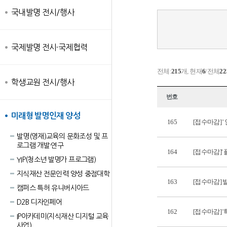
국내발명 전시/행사
국제발명 전시·국제협력
전체:
215
개, 현재
6
/전체
22
학생교원 전시/행사
번호
미래형 발명인재 양성
165
[접수마감] 
발명(영재)교육의 문화조성 및 프
로그램 개발·연구
164
[접수마감]'
YIP(청소년 발명가 프로그램)
지식재산 전문인력 양성 중점대학
163
[접수마감]
캠퍼스 특허 유니버시아드
D2B 디자인페어
162
[접수마감] 
IP아카데미(지식재산 디지털 교육
사업)