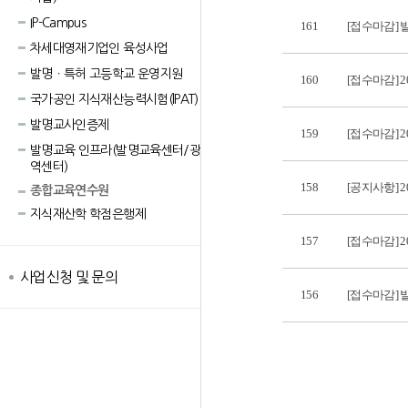
IP-Campus
161
[접수마감]
차세대영재기업인 육성사업
발명ㆍ특허 고등학교 운영지원
160
[접수마감] 
국가공인 지식재산능력시험(lPAT)
발명교사인증제
159
[접수마감] 
발명교육 인프라(발명교육센터/광
역센터)
158
[공지사항] 
종합교육연수원
지식재산학 학점은행제
157
[접수마감] 
사업신청 및 문의
156
[접수마감] 