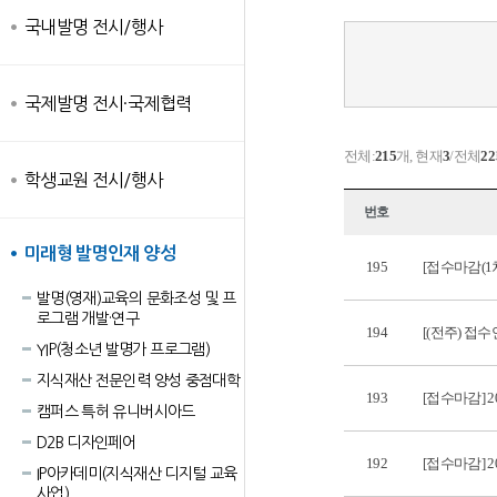
국내발명 전시/행사
국제발명 전시·국제협력
전체:
215
개, 현재
3
/전체
22
학생교원 전시/행사
번호
미래형 발명인재 양성
195
[접수마감(1
발명(영재)교육의 문화조성 및 프
로그램 개발·연구
194
[(전주) 접수
YIP(청소년 발명가 프로그램)
지식재산 전문인력 양성 중점대학
193
[접수마감] 
캠퍼스 특허 유니버시아드
D2B 디자인페어
192
[접수마감] 
IP아카데미(지식재산 디지털 교육
사업)