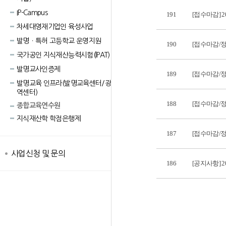
IP-Campus
191
[접수마감] 
차세대영재기업인 육성사업
발명ㆍ특허 고등학교 운영지원
190
[접수마감/
국가공인 지식재산능력시험(lPAT)
발명교사인증제
189
[접수마감/
발명교육 인프라(발명교육센터/광
역센터)
188
[접수마감/정
종합교육연수원
지식재산학 학점은행제
187
[접수마감/
사업신청 및 문의
186
[공지사항] 