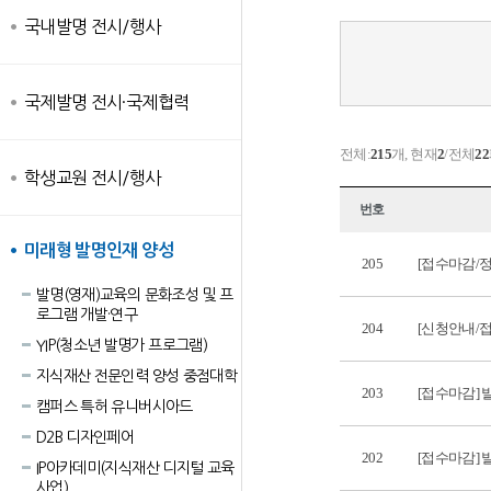
국내발명 전시/행사
국제발명 전시·국제협력
전체:
215
개, 현재
2
/전체
22
학생교원 전시/행사
번호
미래형 발명인재 양성
205
[접수마감/정
발명(영재)교육의 문화조성 및 프
로그램 개발·연구
204
[신청안내/
YIP(청소년 발명가 프로그램)
지식재산 전문인력 양성 중점대학
203
[접수마감]
캠퍼스 특허 유니버시아드
D2B 디자인페어
202
[접수마감]
IP아카데미(지식재산 디지털 교육
사업)