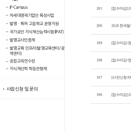
IP-Campus
201
[접수마감] 
차세대영재기업인 육성사업
발명ㆍ특허 고등학교 운영지원
200
2026 한국
국가공인 지식재산능력시험(lPAT)
발명교사인증제
199
[접수마감/정
발명교육 인프라(발명교육센터/광
역센터)
198
[접수마감/
종합교육연수원
지식재산학 학점은행제
197
[사전신청자대
사업신청 및 문의
196
[접수마감] 