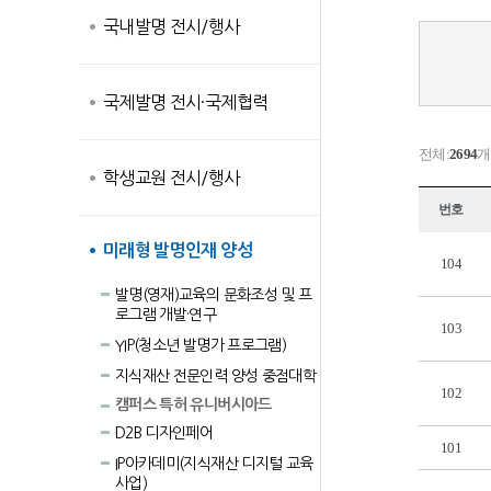
국내발명 전시/행사
국제발명 전시·국제협력
전체:
2694
개
학생교원 전시/행사
번호
미래형 발명인재 양성
104
발명(영재)교육의 문화조성 및 프
로그램 개발·연구
103
YIP(청소년 발명가 프로그램)
지식재산 전문인력 양성 중점대학
102
캠퍼스 특허 유니버시아드
D2B 디자인페어
101
IP아카데미(지식재산 디지털 교육
사업)