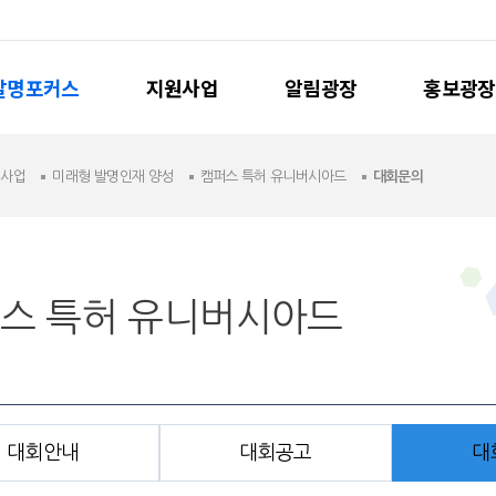
발명포커스
지원사업
알림광장
홍보광장
원사업
미래형 발명인재 양성
캠퍼스 특허 유니버시아드
대회문의
스 특허 유니버시아드
대회안내
대회공고
대