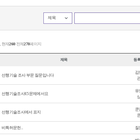
제목
, 현재
260
/전체
270
페이지
제목
등
김
선행기술 조사 부문 질문입니다
유
선행기술조사E5문제에서요
쿤
선행기술조사에서 표지
비특허문헌...
질