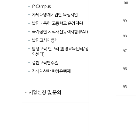
100
IP-Campus
차세대영재기업인 육성사업
99
발명ㆍ특허 고등학교 운영지원
국가공인 지식재산능력시험(lPAT)
98
발명교사인증제
발명교육 인프라(발명교육센터/광
97
역센터)
종합교육연수원
96
지식재산학 학점은행제
95
사업신청 및 문의