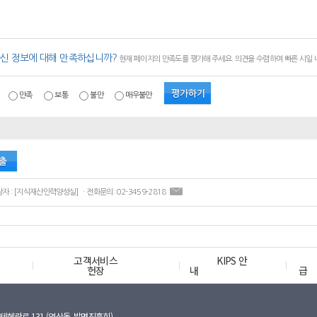
신 정보에 대해 만족하십니까?
현재 페이지의 만족도를 평가해 주세요. 의견을 수렴하여 빠른 시일
만족
보통
불만
매우불만
ㆍ콘텐츠 담당자 : [지식재산인력양성실] ㆍ전화문의: 02-3459-2818
고객서비스
KIPS 안
헌장
내
급
테헤란로 131 (역삼동, 발명진흥회)