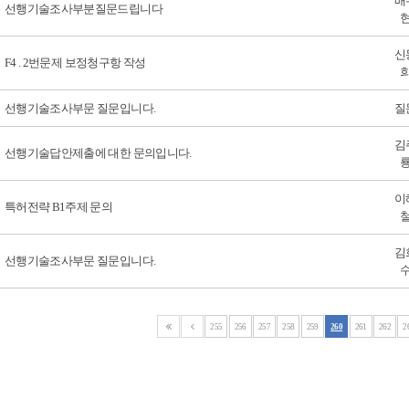
배
선행기술조사부분질문드립니다
신
F4 . 2번문제 보정청구항 작성
선행기술조사부문 질문입니다.
질
김
선행기술답안제출에 대한 문의입니다.
이
특허전략 B1주제 문의
김
선행기술조사부문 질문입니다.
255
256
257
258
259
260
261
262
2