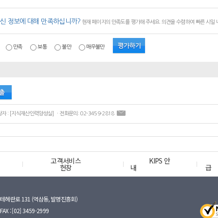
신 정보에 대해 만족하십니까?
현재 페이지의 만족도를 평가해 주세요. 의견을 수렴하여 빠른 시일
만족
보통
불만
매우불만
ㆍ콘텐츠 담당자 : [지식재산인력양성실] ㆍ전화문의: 02-3459-2818
고객서비스
KIPS 안
헌장
내
급
테헤란로 131 (역삼동, 발명진흥회)
FAX : [02] 3459-2999