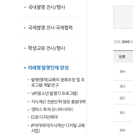
국내발명 전시/행사
국제발명 전시·국제협력
전체:
2694
개
학생교원 전시/행사
번호
미래형 발명인재 양성
304
발명(영재)교육의 문화조성 및 프
로그램 개발·연구
303
YIP(청소년 발명가 프로그램)
302
지식재산 전문인력 양성 중점대학
캠퍼스 특허 유니버시아드
301
D2B 디자인페어
IP아카데미(지식재산 디지털 교육
300
사업)