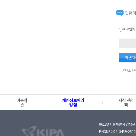
열람하
매우만족
이용약
개인정보처리
저작권정
관
방침
책
06133 서울특별시 강남구 
PHONE : [02] 3459-2800·