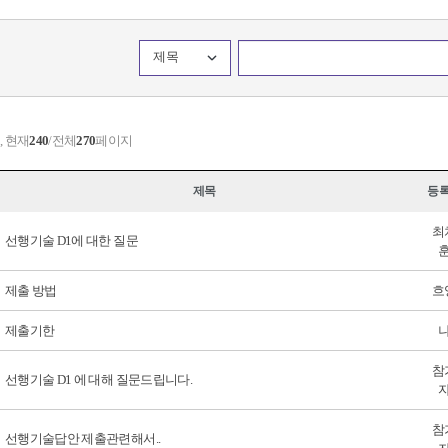
제목
, 현재
240
/전체
270
페이지
제목
등
최
선행기술 D1에 대한 질문
제출 방법
흐
제출기한
참
선행기술 D1 에 대해 질문드립니다.
참
선행기술답안 제출관련해서..