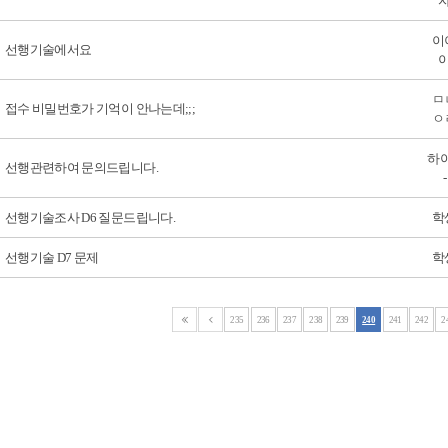
이
선행기술에서요
ㅁ
접수 비밀번호가 기억이 안나는데;;;
ㅇ
하아
선행관련하여 문의드립니다.
-
선행기술조사 D6 질문드립니다.
학
선행기술 D7 문제
학
235
236
237
238
239
240
241
242
2