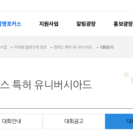
발명포커스
지원사업
알림광장
홍보광장
원사업
미래형 발명인재 양성
캠퍼스 특허 유니버시아드
대회문의
스 특허 유니버시아드
대회안내
대회공고
대