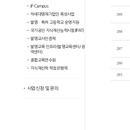
IP-Campus
차세대영재기업인 육성사업
299
발명ㆍ특허 고등학교 운영지원
국가공인 지식재산능력시험(lPAT)
298
발명교사인증제
발명교육 인프라(발명교육센터/광
297
역센터)
종합교육연수원
296
지식재산학 학점은행제
295
사업신청 및 문의