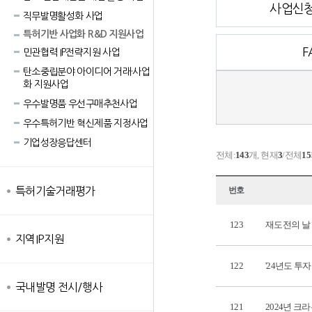
사업신청
직무발명활성화 사업
특허기반 사업화 R&D 지원사업
F
민관협력 IP전략지원 사업
탄소중립분야 아이디어 거래·사업
화 지원사업
우수발명품 우선구매추천사업
우수특허기반 혁신제품 지정사업
기업성장응답센터
전체:
143
개, 현재
3
/전체
15
특허기술거래평가
번호
123
재도전의 날
지역IP지원
122
'24년도 
국내발명 전시/행사
121
2024년 