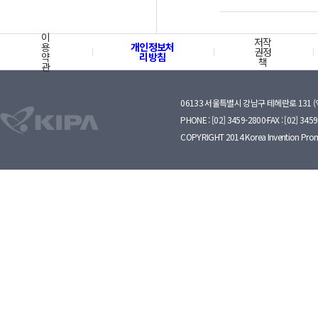
이
저작
용
개인정보처
권정
약
리방침
책
관
06133 서울특별시 강남구 테헤란로 131 
PHONE : [02] 3459-2800·FAX : [02] 345
COPYRIGHT 2014 Korea Invention Prom