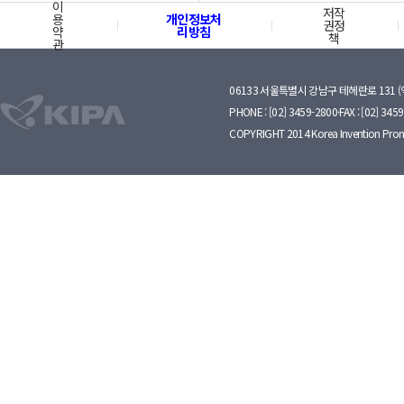
이
저작
용
개인정보처
권정
약
리방침
책
관
06133 서울특별시 강남구 테헤란로 131 
PHONE : [02] 3459-2800·FAX : [02] 345
COPYRIGHT 2014 Korea Invention Prom