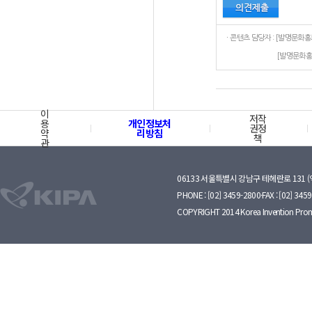
[발명문화홍
이
저작
용
개인정보처
권정
약
리방침
책
관
06133 서울특별시 강남구 테헤란로 131 
PHONE : [02] 3459-2800·FAX : [02] 345
COPYRIGHT 2014 Korea Invention Prom