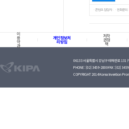
ㆍ콘텐츠 담당자 : ㆍ전화문의:
이
저작
용
개인정보처
권정
약
리방침
책
관
06133 서울특별시 강남구 테헤란로 131 
PHONE : [02] 3459-2800·FAX : [02] 345
COPYRIGHT 2014 Korea Invention Prom