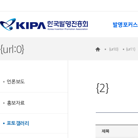
발명포커스
{url:0}
{url:0}
{url:1}
언론보도
{2}
홍보자료
포토갤러리
제목