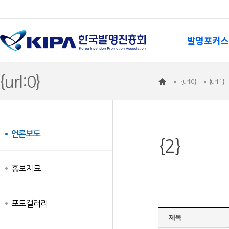
발명포커스
{url:0}
{url:0}
{url:1}
언론보도
{2}
홍보자료
포토갤러리
제목