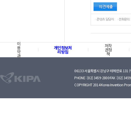
ㆍ콘텐츠 담당자 : ㆍ전화문의:
이
저작
용
개인정보처
권정
약
리방침
책
관
06133 서울특별시 강남구 테헤란로 131 
PHONE : [02] 3459-2800·FAX : [02] 345
COPYRIGHT 2014 Korea Invention Prom