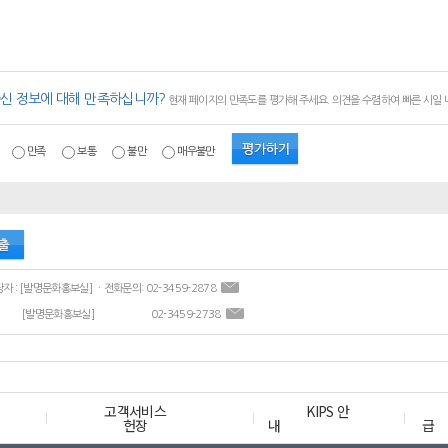
신 정보에 대해 만족하십니까?
현재 페이지의 만족도를 평가해 주세요. 의견을 수렴하여 빠른 시일
만족
보통
불만
매우불만
ㆍ콘텐츠 담당자 : [발명문화홍보실] ㆍ전화문의: 02-3459-2878
[발명문화홍보실]
02-3459-2738
고객서비스
KIPS 안
헌장
내
급