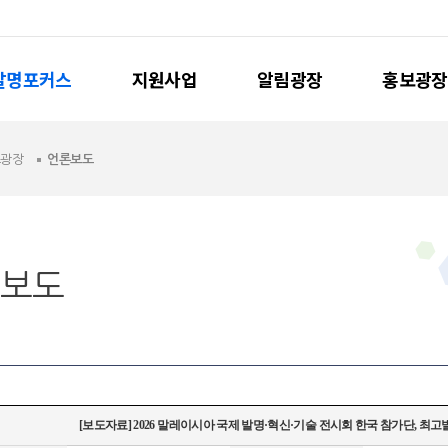
발명포커스
지원사업
알림광장
홍보광장
보광장
언론보도
보도
[보도자료] 2026 말레이시아 국제 발명·혁신·기술 전시회 한국 참가단, 최고발