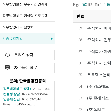
직무발명보상 우수기업 인증제
/
Page :
107
112
Total :
1119
직무발명제도 컨설팅 프로그램
번호
직무발명제도 설명회
59
주식회사 아
인증유효기업
주식회사 진
58
57
주식회사 아
온라인상담
56
주식회사 삼
자주묻는질문
55
우호택스앤파
문의) 한국발명진흥회
54
(주)김스애드
02-3459-2847
직무발명제도 상담 :
02-3459-2793/2847
컨설팅 상담 :
53
(주)클래시스
02-3459-2844
인증제 상담 :
2845@kipa.org
E-mail :
52
(주)쏠리드