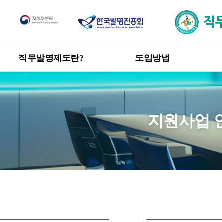
직무발명제도
직무발명제도란?
도입방법
한눈에 보는 직무발명제도
도입방법 안내
신고 · 승계 절차
개요
직무발명 권리관계
목적 및 취지
지원사업 
관련 발명진흥법 및 시행령
직무발명 보상
제도 도입 혜택